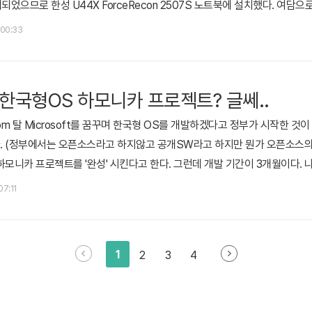
공개되었으므로 한성 U44X ForceRecon 2507S 노트북에 설치했다. 여
스를 설치한 뒤 가장 고통 받는 것이 설치 직후 초기세팅.. 그래도 군 제대 후
 00:33
진다. 고로 내 세팅법을 포스팅하니 참고하시는 분들은 부디 유용하시길. ps. 기
한국형OS 하모니카 프로젝트? 글쎄..
ews.com 탈 Microsoft를 꿈꾸며 한국형 OS를 개발하겠다고 정부가 시작한 
 (정부에서는 오픈소스라고 하지않고 공개SW라고 하지만 뭔가 오픈소스의 어
하모니카 프로젝트를 '완성' 시킨다고 한다. 그런데 개발 기간이 3개월이다. 
 개발 기간이 빠른건가?하모니카는 리눅스 민트기반.. 리눅스 민트는 우분투 기
 07:11
 수많은 공공기관과 개인, 기업들을 대상으로 하는 운영체제를 3개월만에 한
1
2
3
4