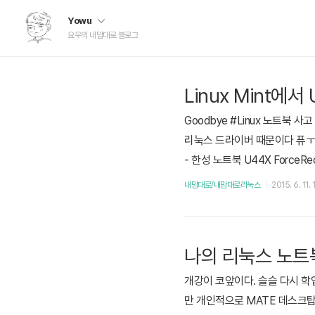
Yowu
요우의 내맘대로 블로그
Linux Mint에서
Goodbye #Linux 노트북 
리눅스 드라이버 때문이다 퓨ㅜ A phot
- 한성 노트북 U44X ForceRec
오랜 기간 노트북 OS로 LIn
내맘대로/내맘대로리눅스
2015. 6. 11. 
윈도우를 설치하고 말았다. (노트
나의 리눅스 노트북(L
개강이 코앞이다. 슬슬 다시 학
만 개인적으로 MATE 데스크탑 환