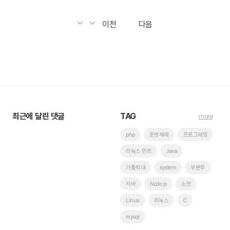
이전
다음
최근에 달린 댓글
TAG
more
php
운영체제
프로그래밍
리눅스 민트
Java
가톨릭대
system
우분투
자바
Node.js
소켓
Linux
리눅스
C
mysql