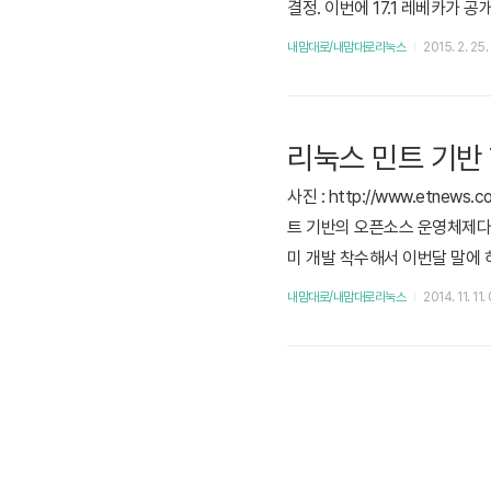
결정. 이번에 17.1 레베카가 
다 훌륭했다. 항상 그렇지만 리눅
내맘대로/내맘대로리눅스
2015. 2. 25.
(게임할 때 빼고) 이것도 익숙해
리눅스 민트 기반 
사진 : http://www.etn
트 기반의 오픈소스 운영체제다.
미 개발 착수해서 이번달 말에 
픈소스 + 리눅스 민트 기반이라
내맘대로/내맘대로리눅스
2014. 11. 11.
정부를 까는게 아니다. 앞으로
'완성'할 수 ..