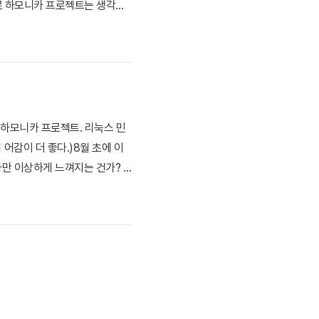
담으로 하모니카 프로젝트는 생각보
 1,2년 정도 리눅스만 쓰다보니
존에는 Cairo-D..
것이 하모니카 프로젝트. 리눅스 민
감이 더 좋다.)8월 초에 이
나만 이상하게 느껴지는 건가? 오
반.. 우분투는 데비안 기반..
국이라는 특수한 IT환경에 맞게