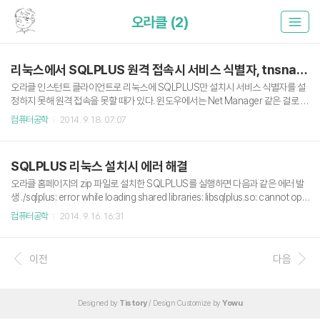
오라클 (2)
리눅스에서 SQLPLUS 원격 접속시 서비스 식별자, tnsnames.ora 파일 생성하기
오라클 인스턴트 클라이언트로 리눅스에 SQLPLUS만 설치시 서비스 식별자를 설
정하지 못해 원격 접속을 못할 때가 있다. 윈도우에서는 Net Manager 같은 걸로 쉽
게쉽게 설정 되는데..에휴하여튼 서비스 식별자를 설정해주기 위해 tnsnames.ora
컴퓨터공학
2014. 9. 18. 07:07
라는 파일이 필요하고 그 전에 이 파일의 위치를 환경 변수로 설정해줘야 한다.expo
rt TNS_ADMIN = 디렉토리 경로ex) export LD_LIBRARY_PATH=/usr/src/ins
tantclient_12_1나같은 경우는 그냥 SQLPLUS 와 같은 곳에 심기로 했다.이전과 마
SQLPLUS 리눅스 설치시 에러 해결
찬가지로 .profile 에 등록해두면 편하다. 해당 .profile을 적용하려면 source .prof
ile 명령어 실행.다음으로 해당 설정해준 TNS_ADMIN 위..
오라클 홈페이지의 zip 파일로 설치한 SQLPLUS를 실행하면 다음과 같은 에러 발
생 ./sqlplus: error while loading shared libraries: libsqlplus.so: cannot ope
n shared object file: No such file or directory SQLPLUS에서 사용하는 라이
컴퓨터공학
2014. 9. 16. 16:31
브러리의 경로가 설정되지 않았기 때문이다. 다음 명령어를 실행하거나 .profile(혹
은 .bash_profile)에 추가한 후 SQLPLUS를 실행하면 실행이 잘 된다. export LD
_LIBRARY_PATH=SQLPLUS가 있는 경로 예) export LD_LIBRARY_PATH=/u
이전
다음
sr/src/instantclient_12_1 141208 추가) 라이브러리 위치를 모..
Designed by
Tistory
/ Design Customize by
Yowu