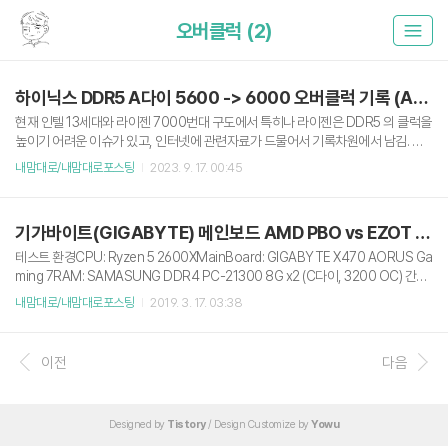
오버클럭 (2)
하이닉스 DDR5 A다이 5600 -> 6000 오버클럭 기록 (AMD 라이젠)
현재 인텔 13세대와 라이젠 7000번대 구도에서 특히나 라이젠은 DDR5 의 클럭을
높이기 어려운 이슈가 있고, 인터넷에 관련자료가 드물어서 기록차원에서 남김. 현
재 시스템 구성 Gigabyte X670E Aorus Master AMD Ryzen 7700X (Curved
내맘대로/내맘대로포스팅
2023. 9. 17. 00:45
Optimizer -25, 주력 코어 -20 / 온도 제한 90) Gigabyte RTX 4080 Gaming O
C D6X 16GB SK Hynix A다이 DDR5 16G 44800 (5600 Mhz) x2 (22년 48주
차, 2/4번 슬롯, 정우컴퍼니 방열판 장착) 가상화 필요로 SVM Mode On (이걸 켜
기가바이트(GIGABYTE) 메인보드 AMD PBO vs EZOT (auto) OC 성능 비교
면 성능 소폭 하락한다는 얘기가 있음) 램 타이밍 (실사용 값) 및 의견 6,000 Mhz /
36-40-40-80 / 나머지..
테스트 환경CPU: Ryzen 5 2600XMainBoard: GIGABYTE X470 AORUS Ga
ming 7RAM: SAMASUNG DDR4 PC-21300 8G x2 (C다이, 3200 OC) 간단
한 테스트를 해봄.AMD CPU 에서 제공되는 PBO 를 사용한 오버클럭과 GIGABY
내맘대로/내맘대로포스팅
2019. 3. 17. 03:38
TE 메인보드에서 제공되는 Auto 오버클럭 기능 중에 뭐가 더 효율이 좋을지.사전에
알고 있는 정보로는 메인보드 제조사에서 제공되는 OC 기능은 클럭만 깡으로 올리
고 전압도 쎄게 줘서 효율이 좋지 않고, AMD Ryzen 군에서는 어정쩡한 수동 OC
이전
다음
보다는 PBO 를 사용하는게 훨씬 좋다고 들었음.실제로는 얼마나 차이가 나는지 궁
금해짐.긴말필요 없이 벤치마크로 보자. 벤치마크로는 이것저것 확인해보기 귀찮으
니 간단하게 ..
Designed by
Tistory
/ Design Customize by
Yowu