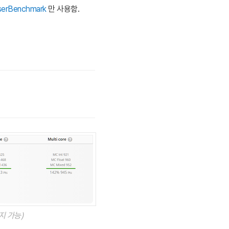
serBenchmark
만 사용함.
지 가능)