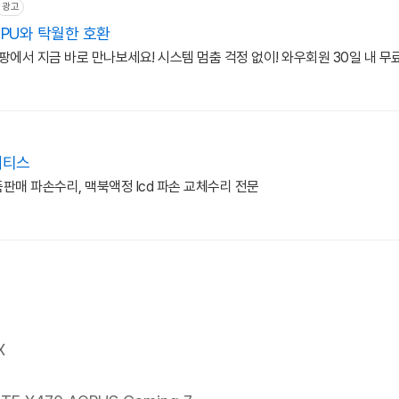
광고
PU와 탁월한 호환
팡에서 지금 바로 만나보세요! 시스템 멈춤 걱정 없이! 와우회원 30일 내 무
메티스
품판매 파손수리, 맥북액정 lcd 파손 교체수리 전문
X