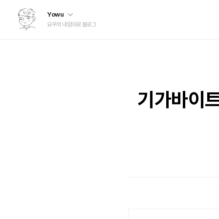
Yowu
요우의 내맘대로 블로그
기가바이트(