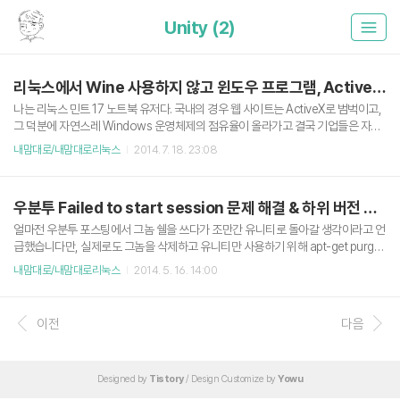
Unity (2)
리눅스에서 Wine 사용하지 않고 윈도우 프로그램, ActiveX 실행하기
나는 리눅스 민트 17 노트북 유저다. 국내의 경우 웹 사이트는 ActiveX로 범벅이고,
그 덕분에 자연스레 Windows 운영체제의 점유율이 올라가고 결국 기업들은 자사
의 프로그램을 Windows용으로 내놓지 Linux 용으로는 출시를 안하게 된다. (그나
내맘대로/내맘대로리눅스
2014. 7. 18. 23:08
마 Mac은 좀 사정이 나은 편..) 그 때문에 Wine 이라는 크로스 플랫폼 소프트웨어가
존재하기는 하지만 애초에 Wine은 게임용으로 개발되었 점 + 윈도우의 라이브러리
를 가져다 써야하므로 불안정 한 경우가 많다. 뭔가 좋은 방법이 없을까 생각하다가
우분투 Failed to start session 문제 해결 & 하위 버전 패키지 설치
결국 다음 한가지 방법으로 귀결되었다. 위 스크린샷은 리눅스 민트 17에서 VMwar
e의 Unity(관련 동영상)란 기능을 사용한 것이다. 스크린 샷의 카카오톡, 윈도우 익
얼마전 우분투 포스팅에서 그놈 쉘을 쓰다가 조만간 유니티로 돌아갈 생각이라고 언
스플로러는 마치 리눅스에서 ..
급했습니다만, 실제로도 그놈을 삭제하고 유니티만 사용하기 위해 apt-get purge
gnome-shell gnome* 명령어를 실행했다가 유니티까지 날아가는 불상사가 발생
내맘대로/내맘대로리눅스
2014. 5. 16. 14:00
했습니다;; 급한 마음에 응급처치를 했지만 재부팅을 하고 로그인을 하려면 다음과
같은 화면만 나타나더군요; (apt-get 명령어 purge 옵션을 조심합시다.. 차라리 re
move나 autoremove 옵션 쓰세요. ㅜㅜ) 멘탈의 붕괴. 해결법은 다음과 같습니다.
이전
다음
저는 바로 유니티를 재설치하도록 하겠습니다.우선 저렇게 먹통이 된 화면에서 Ctrl
+Alt+F1(~F6) 을 누르면 콘솔 창이 나타납니다.일반 계정이나 관리자 계정으로 로
그인 (저는 바로 roo..
Designed by
Tistory
/ Design Customize by
Yowu