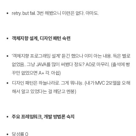
retry. but fail. 3번 해봤으니 미련은 없다. 아마도.
객체지향 설계, 디자인 패턴 숙련
'객체지향 프로그래밍 설계' 듣긴 했으나 이미 아는 내용. 득은 별로
없었음.. 그냥 JAVA를 많이 써봤다 정도? A0로 마무리. (출석에 빵
꾸만 없었으면 A+ 각. 아쉽)
디자인 패턴은 하늘나라로. 그게 뭐냐능. (내가 MVC 2모델을 오해
해서 알고 있었다는 걸 깨닫고 멘붕)
주요 프레임워크, 개발 방법론 숙지
달성률 0