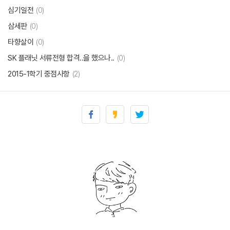
심기일전
(0)
삼세판
(0)
타향살이
(0)
SK 플래닛 서류전형 합격..을 했으나..
(0)
2015-1학기 중점사항
(2)
블로그 스킨 개편 (TIRIUM SKIN) & 커스터마이징
(19)
2015-1 개강을 하루 앞둔 날의 끄적끄적
(2)