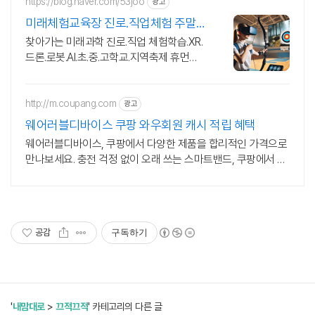
https://blog.naver.com/53joo
광고
미래체험교육장 진로.직업체험 주말
상담 가능 1:1교육
찾아가는 미래과학 진로.직업 체험학습.XR.
드론.로봇.AI.초.중.고학교.지역축제 휴먼로
봇.로봇축구.4족보행로봇.드론축구.드로잉
로봇.VR솜사탕자전거발전기.뇌파체험
http://m.coupang.com
광고
웨어러블디바이스 쿠팡 와우회원 캐시 적립 혜택
웨어러블디바이스, 쿠팡에서 다양한 제품을 합리적인 가격으로
만나보세요. 충전 걱정 없이 오래 쓰는 스마트밴드, 쿠팡에서 편
리함을 경험하세요.
공감
구독하기
'
내맘대로
>
끄적끄적
' 카테고리의 다른 글