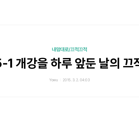
내맘대로/끄적끄적
5-1 개강을 하루 앞둔 날의 
Yowu
2015. 3. 2. 04:03