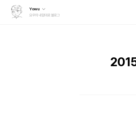
Yowu
요우의 내맘대로 블로그
201