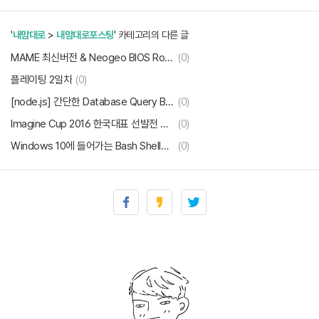
'
내맘대로
>
내맘대로포스팅
' 카테고리의 다른 글
MAME 최신버전 & Neogeo BIOS Roms
(0)
플레이팅 2일차
(0)
[node.js] 간단한 Database Query Build 모듈 node-qsb
(0)
Imagine Cup 2016 한국대표 선발전 방청 심사위원 참가 후기
(0)
Windows 10에 들어가는 Bash Shell에 대한 짧은 생각
(0)
인공지능과 인간의 격돌. 알파고 vs 이세돌 바둑 9단
(0)
윈도우10 에서 ASRock A-tuning의 XFastRAM 기능을 사용하지 마세요.
(3)