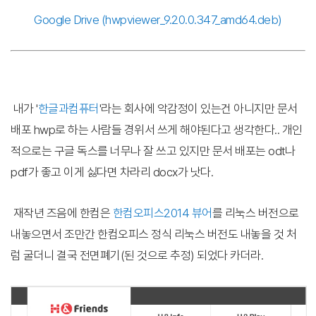
Google Drive (hwpviewer_9.20.0.347_amd64.deb
)
내가 '
한글과컴퓨터
'라는 회사에 악감정이 있는건 아니지만 문서
배포 hwp로 하는 사람들 경위서 쓰게 해야된다고 생각한다.. 개인
적으로는 구글 독스를 너무나 잘 쓰고 있지만 문서 배포는 odt나
pdf가 좋고 이게 싫다면 차라리 docx가 낫다.
재작년 즈음에 한컴은
한컴오피스2014 뷰어
를 리눅스 버전으로
내놓으면서 조만간 한컴오피스 정식 리눅스 버전도 내놓을 것 처
럼 굴더니 결국 전면폐기(된 것으로 추정) 되었다 카더라.