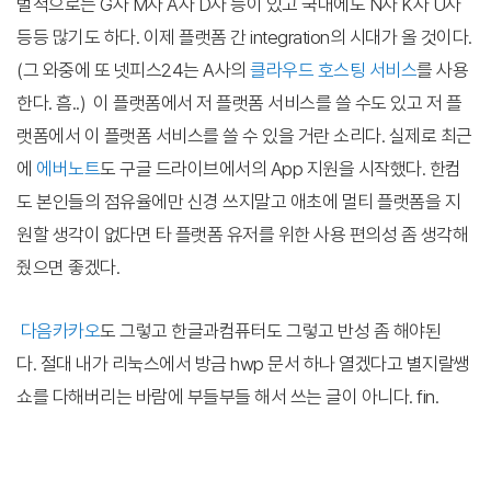
벌적으로는 G사 M사 A사 D사 등이 있고 국내에도 N사 K사 U사
등등 많기도 하다. 이제 플랫폼 간 integration의 시대가 올 것이다.
(그 와중에 또 넷피스24는 A사의
클라우드 호스팅 서비스
를 사용
한다. 흠..) 이 플랫폼에서 저 플랫폼 서비스를 쓸 수도 있고 저 플
랫폼에서 이 플랫폼 서비스를 쓸 수 있을 거란 소리다. 실제로 최근
에
에버노트
도 구글 드라이브에서의 App 지원을 시작했다. 한컴
도 본인들의 점유율에만 신경 쓰지말고 애초에 멀티 플랫폼을 지
원할 생각이 없다면 타 플랫폼 유저를 위한 사용 편의성 좀 생각해
줬으면 좋겠다.
다음
카카오
도 그렇고 한글과컴퓨터도 그렇고 반성 좀 해야된
다.
절대 내가 리눅스에서 방금 hwp 문서 하나 열겠다고 별지랄쌩
쇼를 다해버리는 바람에 부들부들 해서 쓰는 글이 아니다. fin.