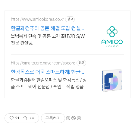
https://www.amicokorea.co.kr
광고
한글과컴퓨터 공문 해결 도입 컨설팅
지원
불법복제 단속 및 공문 고민 끝! B2B S/W
전문 컨설팅.
https://smartstore.naver.com/sbcore
광고
한컴독스로 더욱 스마트하게! 한글과
컴퓨터 정품 인증점
한글과컴퓨터 한컴오피스 및 한컴독스 / 정
품 소프트웨어 전문점 / 포인트 적립 정품
소프트웨어 / 기업용 환영 또는 가정용 / 다
양한 혜택 / 마이크로소프트 등
21
구독하기