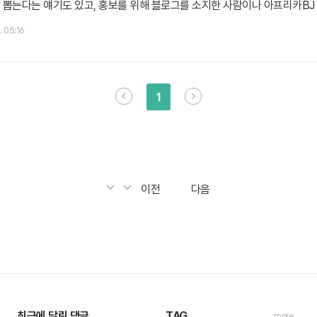
 뽑는다는 얘기도 있고, 홍보를 위해 블로그를 소지한 사람이나 아프리카BJ
 얘기도 있다. 덕분에 간만에 배틀넷을 설치했다. 테스터로 선정된 계정으로
. 05:16
된다. 와우는 고2 때 잠깐하다 접었고, 디아블로3 역시 군바리 휴가 때 잠깐하
1
이전
다음
최근에 달린 댓글
TAG
more