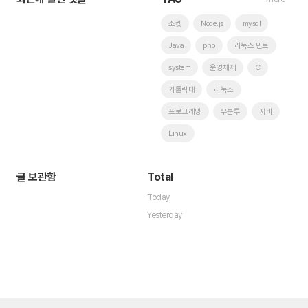
소켓
Node.js
mysql
Java
php
리눅스 민트
system
운영체제
C
가톨릭대
리눅스
프로그래밍
우분투
자바
Linux
글 보관함
Total
Today
Yesterday