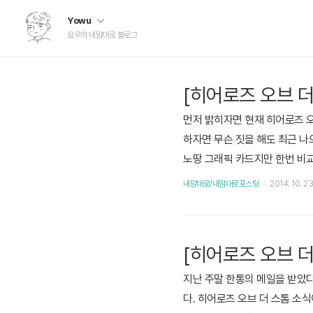
Yowu
요우의 내맘대로 블로그
[히어로즈 오브 더
먼저 밝히자면 현재 히어로즈 오브 
하자면 무슨 짓을 해도 최근 나
노땅 그래픽 카드지만 한번 비교
할 수 없다. 스크린샷들이 4:
내맘대로/내맘대로포스팅
2014. 10. 23
라서 낮음과 최고급 두 옵션을 
체적으로..
[히어로즈 오브 더
지난 주말 한통의 메일을 받았다
다. 히어로즈 오브 더 스톰 소