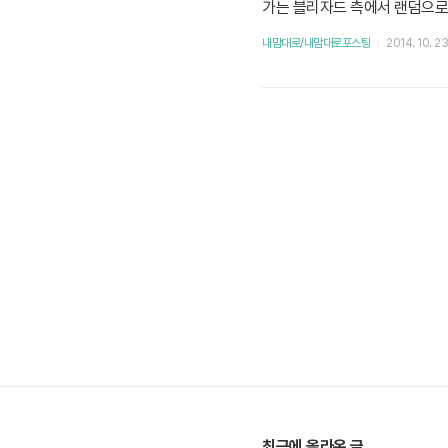
가는 블리자드 측에서 랜덤으로
먼저 알파 테스팅 권한을 줬다는
내맘대로/내맘대로포스팅
2014. 10. 23
톰의 게임 실행 버튼이 활성화 
문에 캠페인만 깬다. 하스스..
최근에 올라온 글