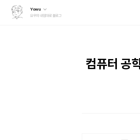
Yowu
요우의 내맘대로 블로그
컴퓨터 공학