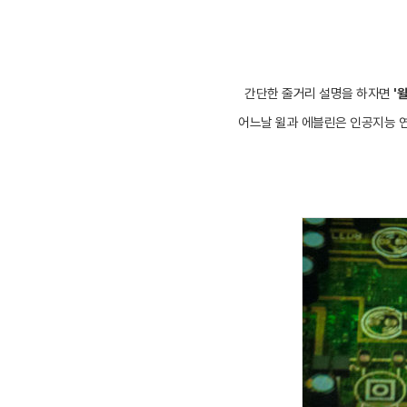
간단한
줄거리 설명을 하자면
'윌
어느날 윌과 에블린은 인공지능 연