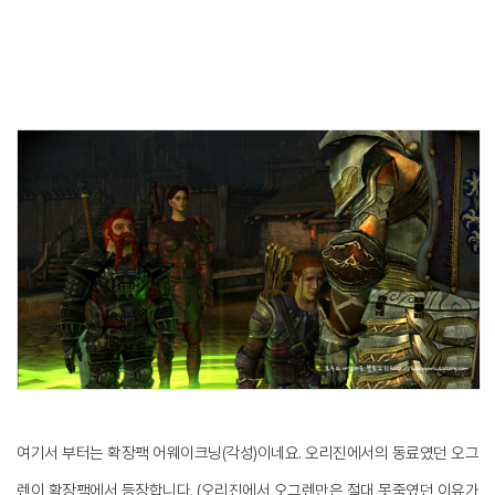
여기서 부터는 확장팩 어웨이크닝(각성)이네요. 오리진에서의 동료였던 오그
렌이 확장팩에서 등장합니다. (오리진에서 오그렌만은 절대 못죽였던 이유가