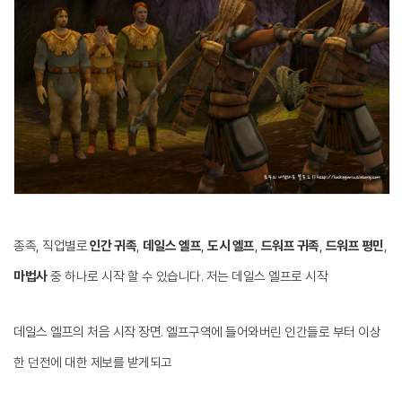
종족, 직업별로
인간 귀족
,
데일스 엘프
,
도시 엘프
,
드워프 귀족
,
드워프 평민
,
마법사
중 하나로 시작 할 수 있습니다. 저는 데일스 엘프로 시작
데일스 엘프의 처음 시작 장면.
엘프구역에 들어와버린 인간들로 부터 이상
한 던전에 대한 제보를 받게되고