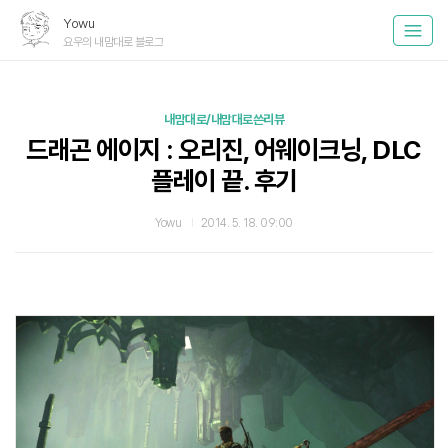
Yowu
요우의 내맘대로 블로그
내맘대로/내맘대로쓴리뷰
드래곤 에이지 : 오리진, 어웨이크닝, DLC
플레이 끝. 후기
Yowu
2014. 5. 18. 09:00