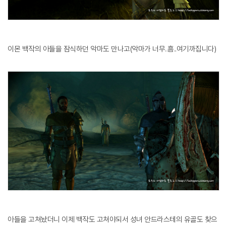
이몬 백작의 아들을 잠식하던 악마도 만나고(악마가 너무..흠..여기까집니다)
아들을 고쳐놨더니 이제 백작도 고쳐야되서 성녀 안드라스테의 유골도 찾으