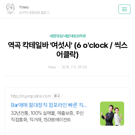
Yowu
요우의 내맘대로 블로그
내맘대로/내맘대로쓴리뷰
역곡 칵테일바 '여섯시' (6 o'clock / 씩스
어클락)
Yowu
2015. 7. 5. 09:00
http://m.jumpoline.com
광고
Bar매매 절대정직 점포라인 빠른 직거
래 & 안전중개거래
32년전통, 100% 실매물, 매출보증, 주인
직접통화, 직거래, 150명에이전트