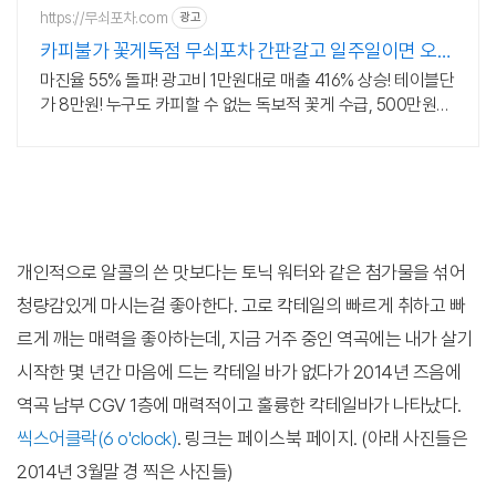
https://무쇠포차.com
광고
카피불가 꽃게독점 무쇠포차 간판갈고 일주일이면 오픈
가능
마진율 55% 돌파! 광고비 1만원대로 매출 416% 상승! 테이블단
가 8만원! 누구도 카피할 수 없는 독보적 꽃게 수급, 500만원대
술집 오픈 실제 사례다수.
개인적으로 알콜의 쓴 맛보다는 토닉 워터와 같은 첨가물을 섞어
청량감있게 마시는걸 좋아한다. 고로 칵테일의 빠르게 취하고 빠
르게 깨는 매력을 좋아하는데, 지금 거주 중인 역곡에는 내가 살기
시작한 몇 년간 마음에 드는 칵테일 바가 없다가 2014년 즈음에
역곡 남부 CGV 1층에 매력적이고 훌륭한 칵테일바가 나타났다.
씩스어클락(6 o'clock)
. 링크는 페이스북 페이지. (아래 사진들은
2014년 3월말 경 찍은 사진들)