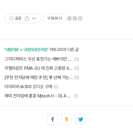
공감
구독하기
'
내맘대로
>
내맘대로쓴리뷰
' 카테고리의 다른 글
그리디파머스 무선 충전기는 예쁘지만 충전 속도가 너무 느리다.
(0)
카멜마운트 PMA-2U 에 진짜 고중량 40인치 모니터를 설치해보았다.
(0)
[부천 전자담배 매장 추천] 몇 년째 가는 '전자담배백화점 역곡점'
(0)
아이리버 IA300 오디오 구매
(0)
해외 전자담배 홍콩 Mjtech사 - OLA X Kit 리뷰
(1)
방학의 끝에서 속초와 영랑호 리조트
(0)
필립스 피델리오(Philips Fidelio) S2 개봉 & 사용기
(0)