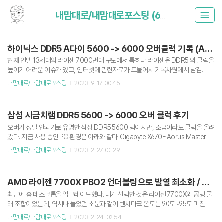
내맘대로/내맘대로포스팅 (67)
하이닉스 DDR5 A다이 5600 -> 6000 오버클럭 기록 (AMD 라이젠)
현재 인텔 13세대와 라이젠 7000번대 구도에서 특히나 라이젠은 DDR5 의 클럭을
높이기 어려운 이슈가 있고, 인터넷에 관련자료가 드물어서 기록차원에서 남김. 현
재 시스템 구성 Gigabyte X670E Aorus Master AMD Ryzen 7700X (Curved
내맘대로/내맘대로포스팅
2023. 9. 17. 00:45
Optimizer -25, 주력 코어 -20 / 온도 제한 90) Gigabyte RTX 4080 Gaming O
C D6X 16GB SK Hynix A다이 DDR5 16G 44800 (5600 Mhz) x2 (22년 48주
차, 2/4번 슬롯, 정우컴퍼니 방열판 장착) 가상화 필요로 SVM Mode On (이걸 켜
삼성 시금치램 DDR5 5600 -> 6000 오버 클럭 후기
면 성능 소폭 하락한다는 얘기가 있음) 램 타이밍 (실사용 값) 및 의견 6,000 Mhz /
36-40-40-80 / 나머지..
오버가 정말 안되기로 유명한 삼성 DDR5 5600 램이지만, 조금이라도 클럭을 올려
봤다. 지금 사용 중인 PC 환경은 아래와 같다. Gigabyte X670E Aorus Master A
MD Ryzen 7700X (Apply Curve Optimizer) Gigabyte RTX 4080 Gaming
내맘대로/내맘대로포스팅
2023. 2. 27. 00:29
OC D6X 16GB Samsung DDR5 16G 44800 (5600 Mhz) x2 가상화 필요로 S
VM Mode On (이걸 켜면 성능 소폭 하락) 순정 상태 6,000 Mhz 적용 6,000Mh
z: 46-42-42-84 Latency가 소폭 오르긴 했는데, 클럭 향상으로 인한 성능 증가
AMD 라이젠 7700X PBO2 언더볼팅으로 발열 최소화 / 성능 최적화
폭이 더 큰 것 같아서 그냥 적용해서 사용 중이다. TM5 2회 정도만 통과시키는 것을
확인했다. 6,200 Mhz ..
최근에 홈 데스크톱을 업그레이드했다. 내가 선택한 것은 라이젠 7700X와 공랭 쿨
러 조합이었는데, 역시나 들었던 소문과 같이 벤치마크 온도는 90도~95도 미친 듯
이 오르고, 쿨러는 평상시에도 윈도우 창만 하나 띄워도 비행기 이륙하는 소리가 난
내맘대로/내맘대로포스팅
2023. 2. 24. 02:54